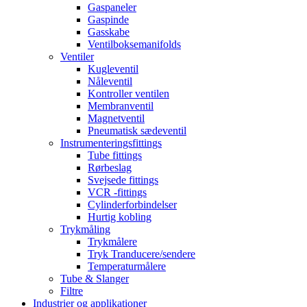
Gaspaneler
Gaspinde
Gasskabe
Ventilboksemanifolds
Ventiler
Kugleventil
Nåleventil
Kontroller ventilen
Membranventil
Magnetventil
Pneumatisk sædeventil
Instrumenteringsfittings
Tube fittings
Rørbeslag
Svejsede fittings
VCR -fittings
Cylinderforbindelser
Hurtig kobling
Trykmåling
Trykmålere
Tryk Tranducere/sendere
Temperaturmålere
Tube & Slanger
Filtre
Industrier og applikationer