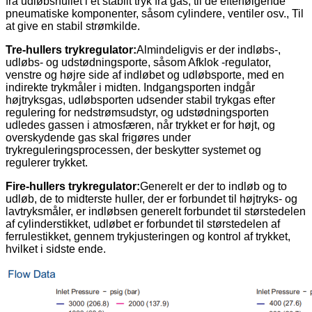
fra udløbshullet i et stabilt tryk fra gas, til de efterfølgende
pneumatiske komponenter, såsom cylindere, ventiler osv., Til
at give en stabil strømkilde.
Tre-hullers trykregulator:
Almindeligvis er der indløbs-,
udløbs- og udstødningsporte, såsom Afklok -regulator,
venstre og højre side af indløbet og udløbsporte, med en
indirekte trykmåler i midten. Indgangsporten indgår
højtryksgas, udløbsporten udsender stabil trykgas efter
regulering for nedstrømsudstyr, og udstødningsporten
udledes gassen i atmosfæren, når trykket er for højt, og
overskydende gas skal frigøres under
trykreguleringsprocessen, der beskytter systemet og
regulerer trykket.
Fire-hullers trykregulator:
Generelt er der to indløb og to
udløb, de to midterste huller, der er forbundet til højtryks- og
lavtryksmåler, er indløbsen generelt forbundet til størstedelen
af ​​cylinderstikket, udløbet er forbundet til størstedelen af ​​
ferrulestikket, gennem trykjusteringen og kontrol af trykket,
hvilket i sidste ende.