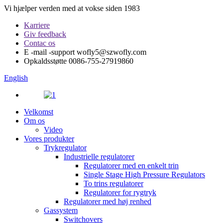
Vi hjælper verden med at vokse siden 1983
Karriere
Giv feedback
Contac os
E -mail -support
wofly5@szwofly.com
Opkaldsstøtte
0086-755-27919860
English
Velkomst
Om os
Video
Vores produkter
Trykregulator
Industrielle regulatorer
Regulatorer med en enkelt trin
Single Stage High Pressure Regulators
To trins regulatorer
Regulatorer for rygtryk
Regulatorer med høj renhed
Gassystem
Switchovers