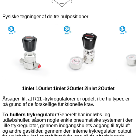
Fysiske tegninger af de tre hulpositioner
1inlet 1Outlet 1inlet 2Outlet 2inlet 2Outlet
Årsagen til, at R11 -trykregulatorer er opdelt i tre hultyper, er
på grund af de forskellige funktionelle krav.
To-hullers trykregulator:
Generelt har indløbs- og
udløbshuller, såsom nogle enkle pneumatiske systemer i den
lille trykregulator, gennem indgangshulets adgang til trykluft
og andre gaskilder, gennem den interne trykregulator, output