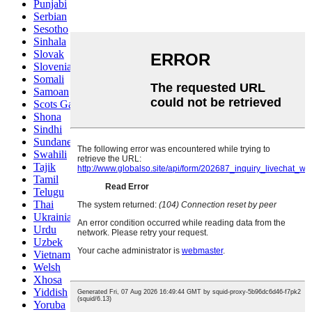
Punjabi
Serbian
Sesotho
Sinhala
Slovak
Slovenian
Somali
Samoan
Scots Gaelic
Shona
Sindhi
Sundanese
Swahili
Tajik
Tamil
Telugu
Thai
Ukrainian
Urdu
Uzbek
Vietnamese
Welsh
Xhosa
Yiddish
Yoruba