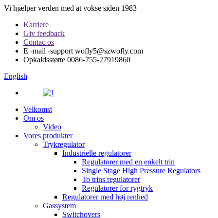
Vi hjælper verden med at vokse siden 1983
Karriere
Giv feedback
Contac os
E -mail -support
wofly5@szwofly.com
Opkaldsstøtte
0086-755-27919860
English
Velkomst
Om os
Video
Vores produkter
Trykregulator
Industrielle regulatorer
Regulatorer med en enkelt trin
Single Stage High Pressure Regulators
To trins regulatorer
Regulatorer for rygtryk
Regulatorer med høj renhed
Gassystem
Switchovers