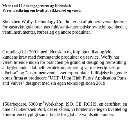
Mere end 12 års engagement og lidenskab
Vores forsikring om kvalitet, sikkerhed og værdi
Shenzhen Wofly Technology Co, .ltd. er en af ​​pionerleverandørerne
for gastrykregulatorer, gas fuld/semi-automatiske switching-enheder,
ventilinstrumenter, rørbeslag og andre produkter.
Grundlagt i år 2001 med lidenskab og forpligtet til at opfylde
kundens krav med fremragende produkter og service. Wofly har
været førende inden for branchen på grund af design og fremstilling
af højtydende "dobbelt ferrulekomprimering varmeoverførselsrør
tilbehør" og "instrumentventil" -serierprodukter. I tilføjelse begyndte
vores firma at producere "UHP (Ultra High Purity Application Parts
and Valves" designet med sin egen teknologi siden 2019.
2
150arbejdere, 5000 m
Workshop, ISO, CE, ROHS, en certifikat, en
time når Shenzhen Port, det er sådan, vi holder overlegen kvalitet og
konkurrencedygtigt samarbejde for globale værdsatte kunder.