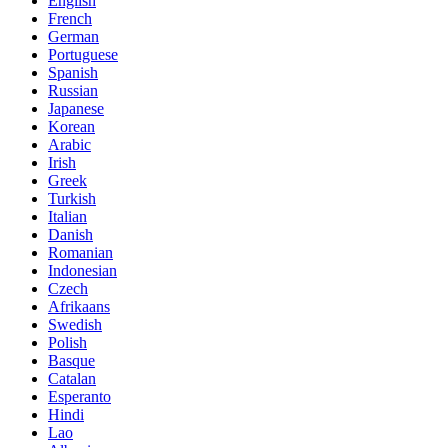
English
French
German
Portuguese
Spanish
Russian
Japanese
Korean
Arabic
Irish
Greek
Turkish
Italian
Danish
Romanian
Indonesian
Czech
Afrikaans
Swedish
Polish
Basque
Catalan
Esperanto
Hindi
Lao