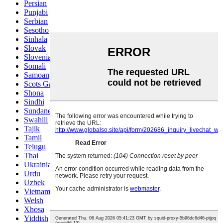
Persian
Punjabi
Serbian
Sesotho
Sinhala
Slovak
Slovenian
Somali
Samoan
Scots Gaelic
Shona
Sindhi
Sundanese
Swahili
Tajik
Tamil
Telugu
Thai
Ukrainian
Urdu
Uzbek
Vietnamese
Welsh
Xhosa
Yiddish