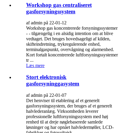
Workshop gas centraliseret
gasforsyningssystem
af admin på 22-01-12
Workshop gas koncentrerede forsyningssystemer
- - tilgængelig i en alsidig intention om at blive
vedtaget. Det bruges hovedsageligt af kilden,
skifteindretning, trykregulerende enhed,
terminalgaspunkt, overvågning og alarmenhed.
Kort fortalt koncentrerede luftforsyningssystemer
tr ...
Læs mere
Stort elektronisk
gasforsyninggasystem
af admin på 22-01-07
Det henviser til etablering af et generelt
gasforsyningssystem, der bruges af et generelt
halvlederanlæg. Virksomheden leverer
professionelle luftforsyningssystem med høj
renhed til at dreje nøglebaserede samlede
løsninger og har opnået halvledermøller, LCD-
fabrikker og fotovoltaisk ...