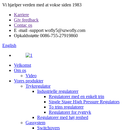
Vi hjælper verden med at vokse siden 1983
Karriere
Giv feedback
Contac os
E -mail -support
wofly5@szwofly.com
Opkaldsstøtte
0086-755-27919860
English
Velkomst
Om os
Video
Vores produkter
Trykregulator
Industrielle regulatorer
Regulatorer med en enkelt trin
Single Stage High Pressure Regulators
To trins regulatorer
Regulatorer for rygtryk
Regulatorer med høj renhed
Gassystem
Switchovers