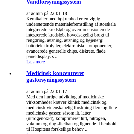
Vandforsyningssystem
af admin på 22-01-18
Kemikalier med høj renhed er en vigtig
understøttende materialefremstilling af storskala
integrerede kredsløb og overdimensionerede
integrerede kredsløb, hovedsageligt brugt til
rengøring, ætsning, ætsning og højenergi-
batterielektrolytter, elektroniske komponenter,
avancerede generelle chips, diskrete, flade
paneldisplay, s ...
Læs mere
Medicinsk koncentreret
gasforsyningssystem
af admin på 22-01-17
Med den hurtige udvikling af medicinske
virksomheder kræver klinisk medicinsk og
medicinsk videnskabelig forskning flere og flere
medicinske gasser, såsom ilt, latter
(nitrogenoxid), komprimeret luft, nitrogen,
vakuum og ring -iltethan og lignende. I henhold
til Hospitens forskellige behov ...