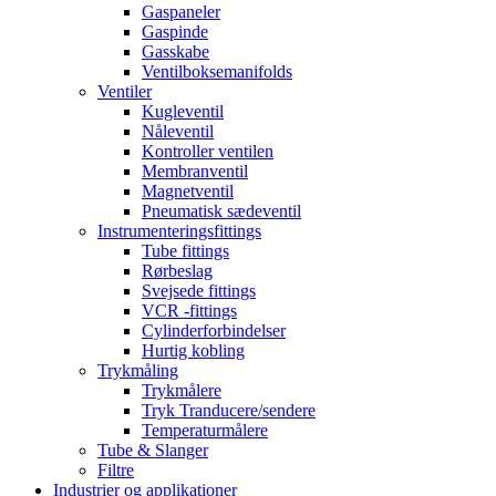
Gaspaneler
Gaspinde
Gasskabe
Ventilboksemanifolds
Ventiler
Kugleventil
Nåleventil
Kontroller ventilen
Membranventil
Magnetventil
Pneumatisk sædeventil
Instrumenteringsfittings
Tube fittings
Rørbeslag
Svejsede fittings
VCR -fittings
Cylinderforbindelser
Hurtig kobling
Trykmåling
Trykmålere
Tryk Tranducere/sendere
Temperaturmålere
Tube & Slanger
Filtre
Industrier og applikationer