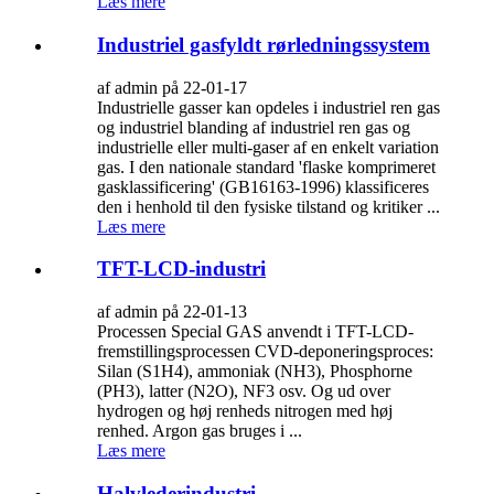
Læs mere
Industriel gasfyldt rørledningssystem
af admin på 22-01-17
Industrielle gasser kan opdeles i industriel ren gas
og industriel blanding af industriel ren gas og
industrielle eller multi-gaser af en enkelt variation
gas. I den nationale standard 'flaske komprimeret
gasklassificering' (GB16163-1996) klassificeres
den i henhold til den fysiske tilstand og kritiker ...
Læs mere
TFT-LCD-industri
af admin på 22-01-13
Processen Special GAS anvendt i TFT-LCD-
fremstillingsprocessen CVD-deponeringsproces:
Silan (S1H4), ammoniak (NH3), Phosphorne
(PH3), latter (N2O), NF3 osv. Og ud over
hydrogen og høj renheds nitrogen med høj
renhed. Argon gas bruges i ...
Læs mere
Halvlederindustri