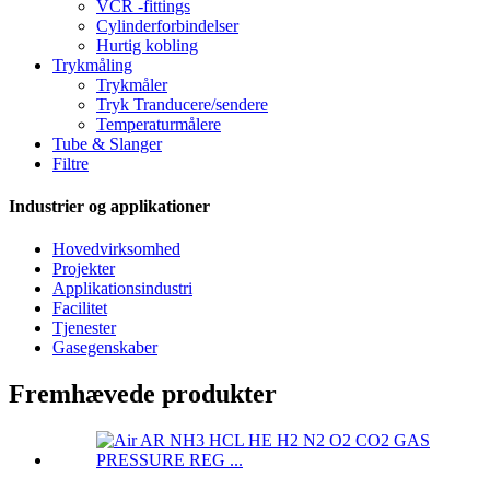
VCR -fittings
Cylinderforbindelser
Hurtig kobling
Trykmåling
Trykmåler
Tryk Tranducere/sendere
Temperaturmålere
Tube & Slanger
Filtre
Industrier og applikationer
Hovedvirksomhed
Projekter
Applikationsindustri
Facilitet
Tjenester
Gasegenskaber
Fremhævede produkter