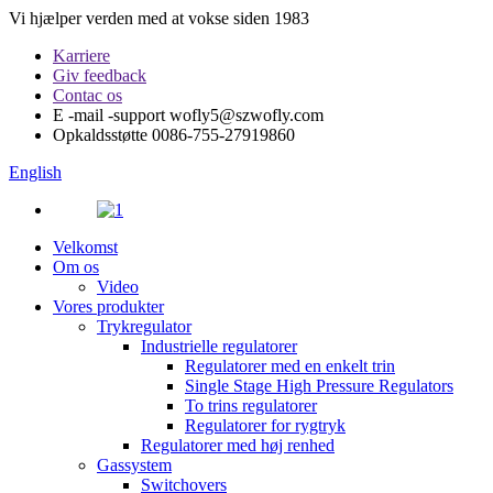
Vi hjælper verden med at vokse siden 1983
Karriere
Giv feedback
Contac os
E -mail -support
wofly5@szwofly.com
Opkaldsstøtte
0086-755-27919860
English
Velkomst
Om os
Video
Vores produkter
Trykregulator
Industrielle regulatorer
Regulatorer med en enkelt trin
Single Stage High Pressure Regulators
To trins regulatorer
Regulatorer for rygtryk
Regulatorer med høj renhed
Gassystem
Switchovers