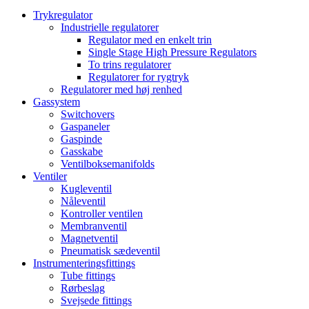
Trykregulator
Industrielle regulatorer
Regulator med en enkelt trin
Single Stage High Pressure Regulators
To trins regulatorer
Regulatorer for rygtryk
Regulatorer med høj renhed
Gassystem
Switchovers
Gaspaneler
Gaspinde
Gasskabe
Ventilboksemanifolds
Ventiler
Kugleventil
Nåleventil
Kontroller ventilen
Membranventil
Magnetventil
Pneumatisk sædeventil
Instrumenteringsfittings
Tube fittings
Rørbeslag
Svejsede fittings