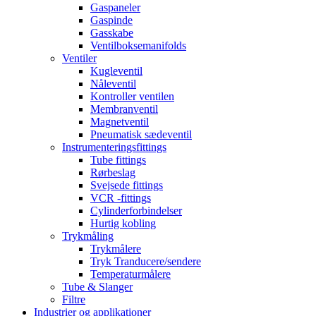
Gaspaneler
Gaspinde
Gasskabe
Ventilboksemanifolds
Ventiler
Kugleventil
Nåleventil
Kontroller ventilen
Membranventil
Magnetventil
Pneumatisk sædeventil
Instrumenteringsfittings
Tube fittings
Rørbeslag
Svejsede fittings
VCR -fittings
Cylinderforbindelser
Hurtig kobling
Trykmåling
Trykmålere
Tryk Tranducere/sendere
Temperaturmålere
Tube & Slanger
Filtre
Industrier og applikationer