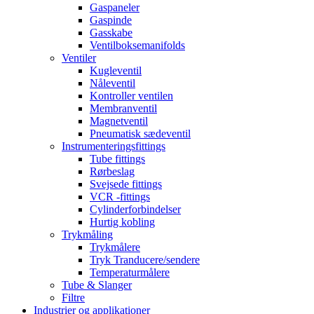
Gaspaneler
Gaspinde
Gasskabe
Ventilboksemanifolds
Ventiler
Kugleventil
Nåleventil
Kontroller ventilen
Membranventil
Magnetventil
Pneumatisk sædeventil
Instrumenteringsfittings
Tube fittings
Rørbeslag
Svejsede fittings
VCR -fittings
Cylinderforbindelser
Hurtig kobling
Trykmåling
Trykmålere
Tryk Tranducere/sendere
Temperaturmålere
Tube & Slanger
Filtre
Industrier og applikationer