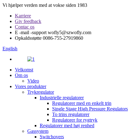
Vi hjælper verden med at vokse siden 1983
Karriere
Giv feedback
Contac os
E -mail -support
wofly5@szwofly.com
Opkaldsstøtte
0086-755-27919860
English
Velkomst
Om os
Video
Vores produkter
Trykregulator
Industrielle regulatorer
Regulatorer med en enkelt trin
Single Stage High Pressure Regulators
To trins regulatorer
Regulatorer for rygtryk
Regulatorer med høj renhed
Gassystem
Switchovers