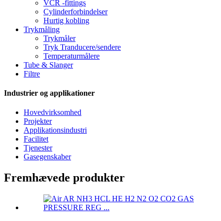
VCR -fittings
Cylinderforbindelser
Hurtig kobling
Trykmåling
Trykmåler
Tryk Tranducere/sendere
Temperaturmålere
Tube & Slanger
Filtre
Industrier og applikationer
Hovedvirksomhed
Projekter
Applikationsindustri
Facilitet
Tjenester
Gasegenskaber
Fremhævede produkter