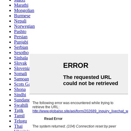
Marathi
Mongolian
Burmese
Nepali
Norwegian
Pashto
Persian
Punjabi
Serbian
Sesotho
Sinhala
Slovak
Slovenian
Somali
Samoan
Scots Gaelic
Shona
Sindhi
Sundanese
Swahili
Tajik
Tamil
Telugu
Thai