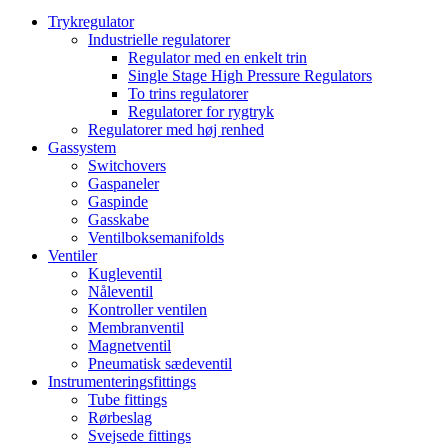
Trykregulator
Industrielle regulatorer
Regulator med en enkelt trin
Single Stage High Pressure Regulators
To trins regulatorer
Regulatorer for rygtryk
Regulatorer med høj renhed
Gassystem
Switchovers
Gaspaneler
Gaspinde
Gasskabe
Ventilboksemanifolds
Ventiler
Kugleventil
Nåleventil
Kontroller ventilen
Membranventil
Magnetventil
Pneumatisk sædeventil
Instrumenteringsfittings
Tube fittings
Rørbeslag
Svejsede fittings