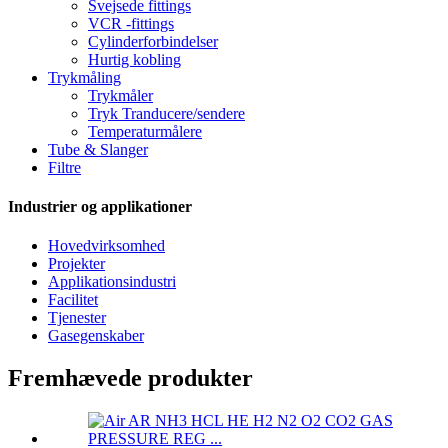
Svejsede fittings
VCR -fittings
Cylinderforbindelser
Hurtig kobling
Trykmåling
Trykmåler
Tryk Tranducere/sendere
Temperaturmålere
Tube & Slanger
Filtre
Industrier og applikationer
Hovedvirksomhed
Projekter
Applikationsindustri
Facilitet
Tjenester
Gasegenskaber
Fremhævede produkter