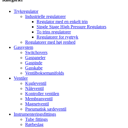
Trykregulator
Industrielle regulatorer
Regulator med en enkelt trin
Single Stage High Pressure Regulators
To trins regulatorer
Regulatorer for rygtryk
Regulatorer med høj renhed
Gassystem
Switchovers
Gaspaneler
Gaspinde
Gasskabe
Ventilboksemanifolds
Ventiler
Kugleventil
Nåleventil
Kontroller ventilen
Membranventil
Magnetventil
Pneumatisk sædeventil
Instrumenteringsfittings
Tube fittings
Rørbeslag