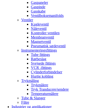
Gaspaneler
Gaspinde
Gasskabe
Ventilboksemanifolds
Ventiler
Kugleventil
Nåleventil
Kontroller ventilen
Membranventil
Magnetventil
Pneumatisk sædeventil
Instrumenteringsfittings
Tube fittings
Rørbeslag
Svejsede fittings
VCR -fittings
Cylinderforbindelser
Hurtig kobling
Trykmåling
Trykmålere
Tryk Tranducere/sendere
Temperaturmålere
Tube & Slanger
Filtre
Industrier og applikationer