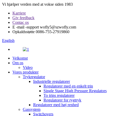
Vi hjælper verden med at vokse siden 1983
Karriere
Giv feedback
Contac os
E -mail -support
wofly5@szwofly.com
Opkaldsstøtte
0086-755-27919860
English
Velkomst
Om os
Video
Vores produkter
Trykregulator
Industrielle regulatorer
Regulatorer med en enkelt trin
Single Stage High Pressure Regulators
To trins regulatorer
Regulatorer for rygtryk
Regulatorer med høj renhed
Gassystem
Switchovers