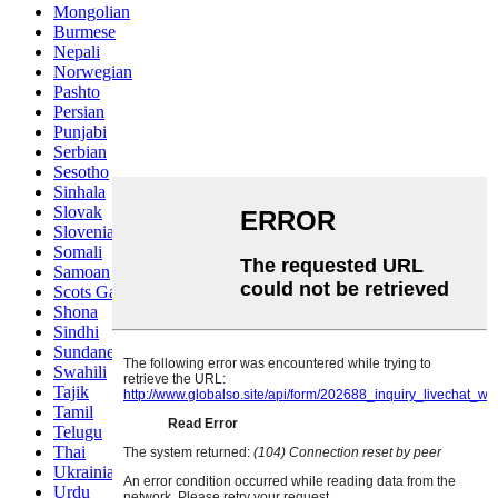
Mongolian
Burmese
Nepali
Norwegian
Pashto
Persian
Punjabi
Serbian
Sesotho
Sinhala
Slovak
Slovenian
Somali
Samoan
Scots Gaelic
Shona
Sindhi
Sundanese
Swahili
Tajik
Tamil
Telugu
Thai
Ukrainian
Urdu