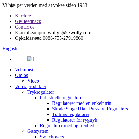
Vi hjælper verden med at vokse siden 1983
Karriere
Giv feedback
Contac os
E -mail -support
wofly5@szwofly.com
Opkaldsstøtte
0086-755-27919860
English
Velkomst
Om os
Video
Vores produkter
Trykregulator
Industrielle regulatorer
Regulatorer med en enkelt trin
Single Stage High Pressure Regulators
To trins regulatorer
Regulatorer for rygtryk
Regulatorer med høj renhed
Gassystem
Switchovers