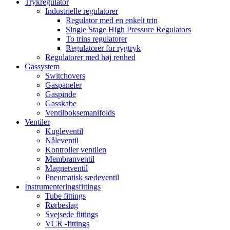
Trykregulator
Industrielle regulatorer
Regulator med en enkelt trin
Single Stage High Pressure Regulators
To trins regulatorer
Regulatorer for rygtryk
Regulatorer med høj renhed
Gassystem
Switchovers
Gaspaneler
Gaspinde
Gasskabe
Ventilboksemanifolds
Ventiler
Kugleventil
Nåleventil
Kontroller ventilen
Membranventil
Magnetventil
Pneumatisk sædeventil
Instrumenteringsfittings
Tube fittings
Rørbeslag
Svejsede fittings
VCR -fittings