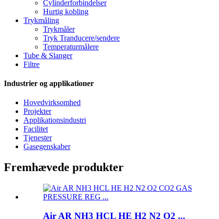
Cylinderforbindelser
Hurtig kobling
Trykmåling
Trykmåler
Tryk Tranducere/sendere
Temperaturmålere
Tube & Slanger
Filtre
Industrier og applikationer
Hovedvirksomhed
Projekter
Applikationsindustri
Facilitet
Tjenester
Gasegenskaber
Fremhævede produkter
Air AR NH3 HCL HE H2 N2 O2 ...