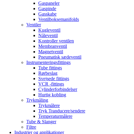
Gaspaneler
Gaspinde
Gasskabe
Ventilboksemanifolds
Ventiler
Kugleventil
Nåleventil
Kontroller ventilen
Membranventil
Magnetventil
Pneumatisk sædeventil
Instrumenteringsfittings
Tube fittings
Rørbeslag
Svejsede fittings
VCR -fittings
Cylinderforbindelser
Hurtig kobling
Trykmåling
Trykmålere
Tryk Tranducere/sendere
Temperaturmålere
Tube & Slanger
Filtre
Industrier og applikationer