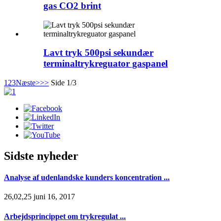
gas CO2 brint
Lavt tryk 500psi sekundær
terminaltrykreguator gaspanel
1
2
3
Næste>
>>
Side 1/3
Sidste nyheder
Analyse af udenlandske kunders koncentration ...
26,02,25 juni 16, 2017
Arbejdsprincippet om trykregulat ...