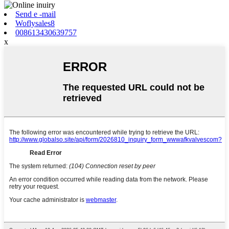
Send e -mail
Woflysales8
008613430639757
x