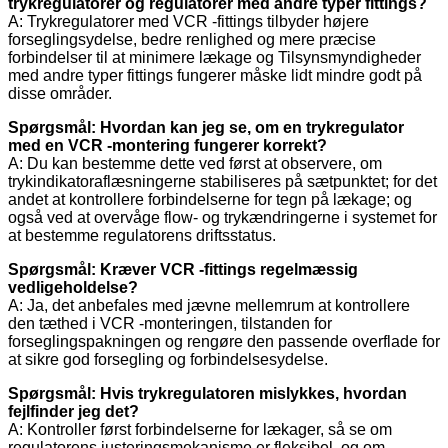
trykregulatorer og regulatorer med andre typer fittings?
A: Trykregulatorer med VCR -fittings tilbyder højere
forseglingsydelse, bedre renlighed og mere præcise
forbindelser til at minimere lækage og Tilsynsmyndigheder
med andre typer fittings fungerer måske lidt mindre godt på
disse områder.
Spørgsmål: Hvordan kan jeg se, om en trykregulator
med en VCR -montering fungerer korrekt?
A: Du kan bestemme dette ved først at observere, om
trykindikatoraflæsningerne stabiliseres på sætpunktet; for det
andet at kontrollere forbindelserne for tegn på lækage; og
også ved at overvåge flow- og trykændringerne i systemet for
at bestemme regulatorens driftsstatus.
Spørgsmål: Kræver VCR -fittings regelmæssig
vedligeholdelse?
A: Ja, det anbefales med jævne mellemrum at kontrollere
den tæthed i VCR -monteringen, tilstanden for
forseglingspakningen og rengøre den passende overflade for
at sikre god forsegling og forbindelsesydelse.
Spørgsmål: Hvis trykregulatoren mislykkes, hvordan
fejlfinder jeg det?
A: Kontroller først forbindelserne for lækager, så se om
regulatorens justeringsmekanisme er fleksibel, og om