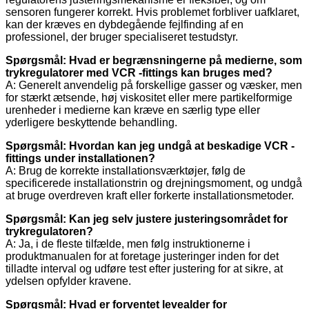
sensoren fungerer korrekt. Hvis problemet forbliver uafklaret,
kan der kræves en dybdegående fejlfinding af en
professionel, der bruger specialiseret testudstyr.
Spørgsmål: Hvad er begrænsningerne på medierne, som
trykregulatorer med VCR -fittings kan bruges med?
A: Generelt anvendelig på forskellige gasser og væsker, men
for stærkt ætsende, høj viskositet eller mere partikelformige
urenheder i medierne kan kræve en særlig type eller
yderligere beskyttende behandling.
Spørgsmål: Hvordan kan jeg undgå at beskadige VCR -
fittings under installationen?
A: Brug de korrekte installationsværktøjer, følg de
specificerede installationstrin og drejningsmoment, og undgå
at bruge overdreven kraft eller forkerte installationsmetoder.
Spørgsmål: Kan jeg selv justere justeringsområdet for
trykregulatoren?
A: Ja, i de fleste tilfælde, men følg instruktionerne i
produktmanualen for at foretage justeringer inden for det
tilladte interval og udføre test efter justering for at sikre, at
ydelsen opfylder kravene.
Spørgsmål: Hvad er forventet levealder for