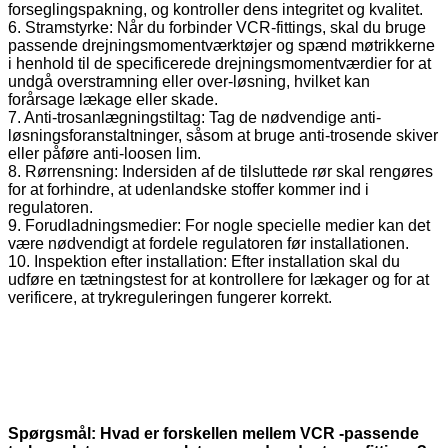
forseglingspakning, og kontroller dens integritet og kvalitet.
6. Stramstyrke: Når du forbinder VCR-fittings, skal du bruge
passende drejningsmomentværktøjer og spænd møtrikkerne
i henhold til de specificerede drejningsmomentværdier for at
undgå overstramning eller over-løsning, hvilket kan
forårsage lækage eller skade.
7. Anti-trosanlægningstiltag: Tag de nødvendige anti-
løsningsforanstaltninger, såsom at bruge anti-trosende skiver
eller påføre anti-loosen lim.
8. Rørrensning: Indersiden af ​​de tilsluttede rør skal rengøres
for at forhindre, at udenlandske stoffer kommer ind i
regulatoren.
9. Forudladningsmedier: For nogle specielle medier kan det
være nødvendigt at fordele regulatoren før installationen.
10. Inspektion efter installation: Efter installation skal du
udføre en tætningstest for at kontrollere for lækager og for at
verificere, at trykreguleringen fungerer korrekt.
Spørgsmål: Hvad er forskellen mellem VCR -passende