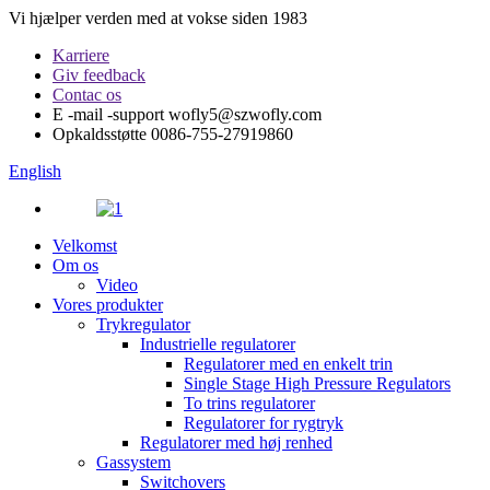
Vi hjælper verden med at vokse siden 1983
Karriere
Giv feedback
Contac os
E -mail -support
wofly5@szwofly.com
Opkaldsstøtte
0086-755-27919860
English
Velkomst
Om os
Video
Vores produkter
Trykregulator
Industrielle regulatorer
Regulatorer med en enkelt trin
Single Stage High Pressure Regulators
To trins regulatorer
Regulatorer for rygtryk
Regulatorer med høj renhed
Gassystem
Switchovers